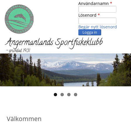
Jump to navigation
Användarnamn
*
Lösenord
*
Begär nytt lösenord
Ångermanlands Sportfiskeklubb
- grundad 1931
Välkommen