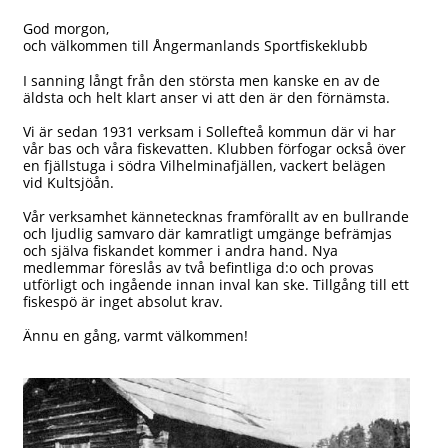
God morgon,
och välkommen till Ångermanlands Sportfiskeklubb
I sanning långt från den största men kanske en av de
äldsta och helt klart anser vi att den är den förnämsta.
Vi är sedan 1931 verksam i Sollefteå kommun där vi har
vår bas och våra fiskevatten. Klubben förfogar också över
en fjällstuga i södra Vilhelminafjällen, vackert belägen
vid Kultsjöån.
Vår verksamhet kännetecknas framförallt av en bullrande
och ljudlig samvaro där kamratligt umgänge befrämjas
och själva fiskandet kommer i andra hand. Nya
medlemmar föreslås av två befintliga d:o och provas
utförligt och ingående innan inval kan ske. Tillgång till ett
fiskespö är inget absolut krav.
Ännu en gång, varmt välkommen!