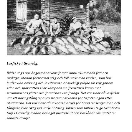
Laxfiske i Granvåg.
Bilden togs när Ångermanälvens forsar ännu skummade fria och
mäktiga. Medan forsbruset steg och föll i takt med vinden, som bar
ljudet vida omkring och laxstimmen obevekligt plöjde sin väg genom
edor och spakvatten eller kämpade sin frenetiska kamp mot
strömmarnas glitter och forsarnas vita fradga. Det var tider då laxfisket
var ett näringsfång av allra största betydelse för befolkningen efter
älvdalarna. Det var tider då laxnoten drogs för hand av seniga män och
fångsten blev riklig vid varje notdrag. Bilden som tillhör Helge Granholm
togs i Granvåg medan notlaget pustade ut och beskådar resultatet av
senaste draget.